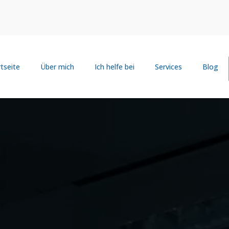
tseite
Über mich
Ich helfe bei
Services
Blog